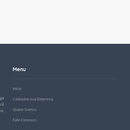
Menu
Início
nga
Cadastre sua Empresa
cê
Quem Somos
a,
Fale Conosco